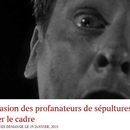
vasion des profanateurs de sépulture
r le cadre
UES DEMANGE LE 19 JANVIER, 2015