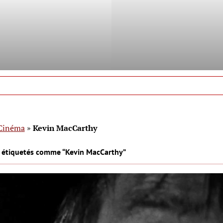
Cinéma
»
Kevin MacCarthy
s étiquetés comme “Kevin MacCarthy”