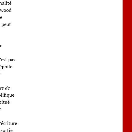
nalité
lywood
se
t peut
ne
’est pas
éphile
s
rs de
olifique
bitué
r
’écriture
ssortie