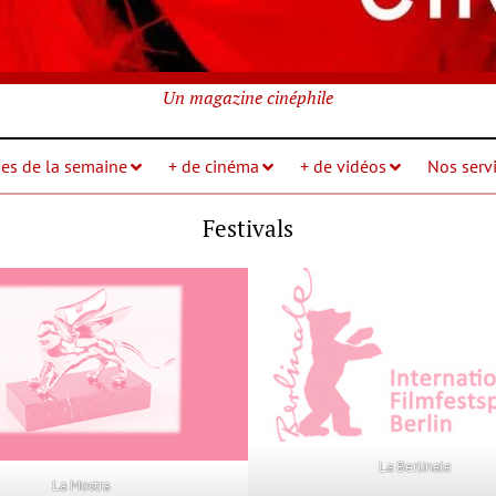
Un magazine cinéphile
ies de la semaine
+ de cinéma
+ de vidéos
Nos servi
Festivals
La Berlinale
La Mostra