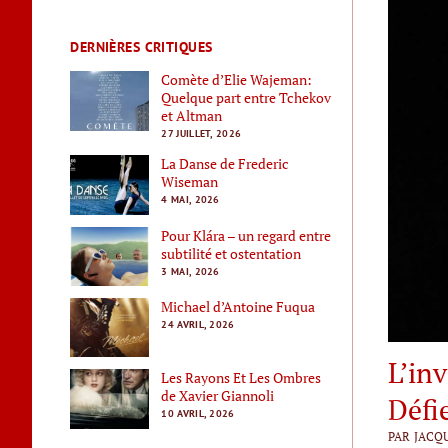
DERNIÈRES CRITIQUES
Comète d’Elie Wajeman:
Quelque part entre Tchekov
et Altman
27 JUILLET, 2026
La Danse de Frederic
Wiseman
4 MAI, 2026
Pour Klára – un regard entre
subtilité et ostentation
3 MAI, 2026
Michael d’Antoine Fuqua
24 AVRIL, 2026
L’in
Les Rayons Et Les Ombres
de Xavier Giannoli
Défie
10 AVRIL, 2026
PAR JACQ