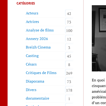
CATÉGORIES
Acteurs
42
Actrices
73
Analyse de films
100
Annecy 2026
12
Breizh Cinema
3
Casting
45
Césars
8
Critiques de Films
269
En quoi 
Diaporama
73
cinquant
Divers
178
américai
probléma
documentaire
1
d’un con