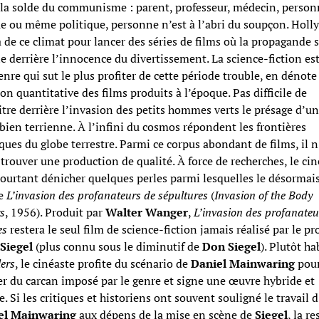
la solde du communisme : parent, professeur, médecin, person
ue ou même politique, personne n’est à l’abri du soupçon. Hol
a de ce climat pour lancer des séries de films où la propagande 
e derrière l’innocence du divertissement. La science-fiction es
genre qui sut le plus profiter de cette période trouble, en dénote
ion quantitative des films produits à l’époque. Pas difficile de
tre derrière l’invasion des petits hommes verts le présage d’u
ien terrienne. À l’infini du cosmos répondent les frontières
ques du globe terrestre. Parmi ce corpus abondant de films, il n
 trouver une production de qualité. À force de recherches, le cin
ourtant dénicher quelques perles parmi lesquelles le désormai
ue
L’invasion des profanateurs de sépultures
(
Invasion of the Body
s
, 1956). Produit par
Walter
Wanger
,
L’invasion des profanateu
es
restera le seul film de science-fiction jamais réalisé par le pr
Siegel
(plus connu sous le diminutif de
Don Siegel
). Plutôt ha
lers
, le cinéaste profite du scénario de
Daniel
Mainwaring
pou
er du carcan imposé par le genre et signe une œuvre hybride et
e. Si les critiques et historiens ont souvent souligné le travail d
el Mainwaring
aux dépens de la mise en scène de
Siegel
, la re