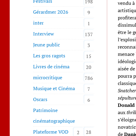
Festivals
198
vendu à 
artistiq
Gérardmer 2026
9
profiter
inter
1
dissimul
être le 
Interview
137
l’explos
Jeune public
3
reconnai
menace b
Les gros ragots
15
idéologi
Livres de cinéma
20
aisée de
pourra p
microcritique
786
classiq
Musique et Cinéma
7
Snatcher
sépultur
Oscars
6
Donald 
Patrimoine
aux
thril
s’éloign
cinématographique
novatric
Plateforme VOD
28
2
de
Dani