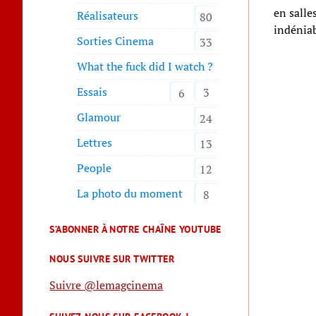
en salle
Réalisateurs
80
indéniab
Sorties Cinema
33
What the fuck did I watch ?
Essais
3
6
Glamour
24
Lettres
13
People
12
La photo du moment
8
S’ABONNER À NOTRE CHAÎNE YOUTUBE
NOUS SUIVRE SUR TWITTER
Suivre @lemagcinema