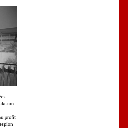
ées
ulation
u profit
 espion