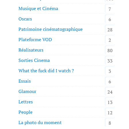
Musique et Cinéma
7
Oscars
6
Patrimoine cinématographique
28
Plateforme VOD
2
Réalisateurs
80
Sorties Cinema
33
What the fuck did I watch ?
3
Essais
6
Glamour
24
Lettres
13
People
12
La photo du moment
8