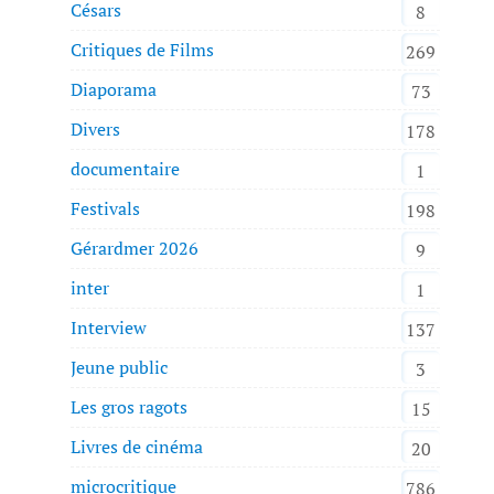
Césars
8
Critiques de Films
269
Diaporama
73
Divers
178
documentaire
1
Festivals
198
Gérardmer 2026
9
inter
1
Interview
137
Jeune public
3
Les gros ragots
15
Livres de cinéma
20
microcritique
786