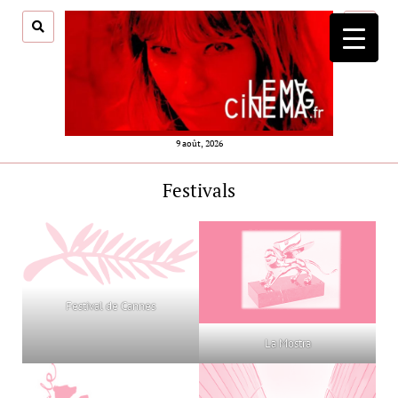
ouvrir
menu
9 août, 2026
Festivals
Festival de Cannes
La Mostra