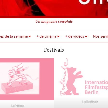
Un magazine cinéphile
ies de la semaine
+ de cinéma
+ de vidéos
Nos servi
Festivals
La Berlinale
La Mostra