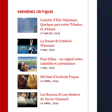
DERNIÈRES CRITIQUES
Comète d’Elie Wajeman:
Quelque part entre Tchekov
et Altman
27 JUILLET, 2026
La Danse de Frederic
Wiseman
4 MAI, 2026
Pour Klára – un regard entre
subtilité et ostentation
3 MAI, 2026
Michael d’Antoine Fuqua
24 AVRIL, 2026
Les Rayons Et Les Ombres
de Xavier Giannoli
10 AVRIL, 2026