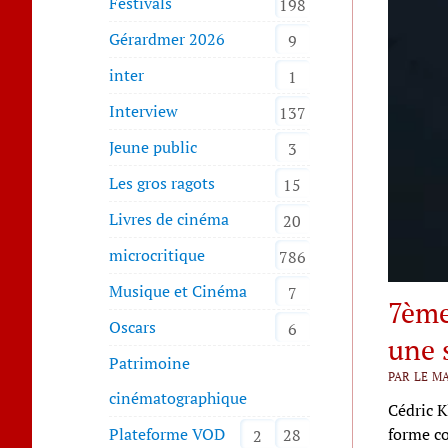
Festivals
198
Gérardmer 2026
9
inter
1
Interview
137
Jeune public
3
Les gros ragots
15
Livres de cinéma
20
microcritique
786
Musique et Cinéma
7
7ème
Oscars
6
une 
Patrimoine
PAR LE MA
cinématographique
Cédric K
forme co
Plateforme VOD
28
2