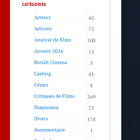
CATÉGORIES
Acteurs
42
Actrices
73
Analyse de films
100
Annecy 2026
12
Breizh Cinema
3
Casting
45
Césars
8
Critiques de Films
269
Diaporama
73
Divers
178
documentaire
1