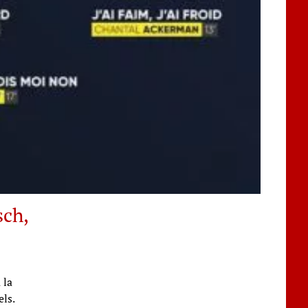
sch,
 la
els.