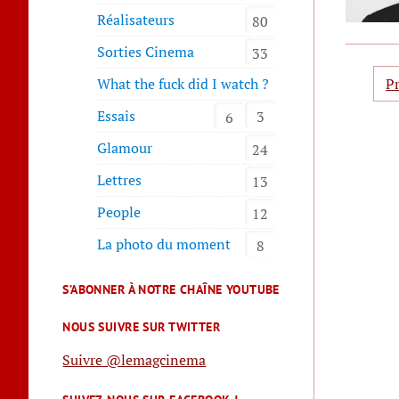
Réalisateurs
80
Sorties Cinema
33
Pa
P
What the fuck did I watch ?
de
pub
Essais
3
6
Glamour
24
Lettres
13
People
12
La photo du moment
8
S’ABONNER À NOTRE CHAÎNE YOUTUBE
NOUS SUIVRE SUR TWITTER
Suivre @lemagcinema