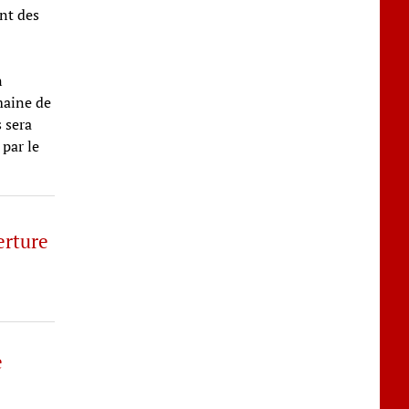
ont des
n
emaine de
s sera
 par le
erture
e