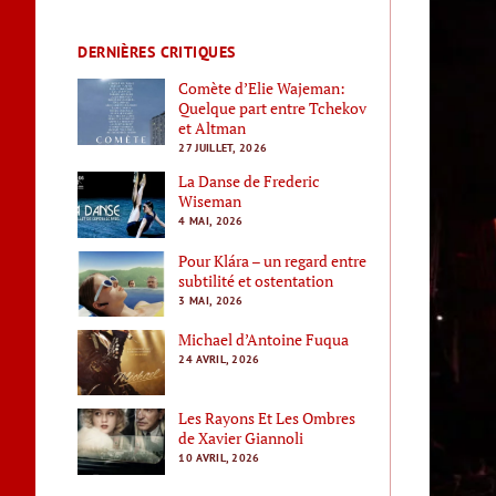
DERNIÈRES CRITIQUES
Comète d’Elie Wajeman:
Quelque part entre Tchekov
et Altman
27 JUILLET, 2026
La Danse de Frederic
Wiseman
4 MAI, 2026
Pour Klára – un regard entre
subtilité et ostentation
3 MAI, 2026
Michael d’Antoine Fuqua
24 AVRIL, 2026
Les Rayons Et Les Ombres
de Xavier Giannoli
10 AVRIL, 2026