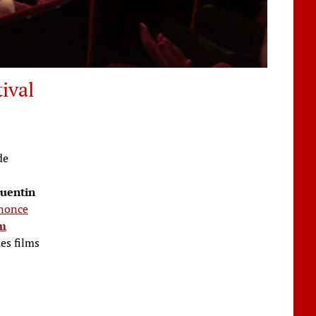
ival
de
uentin
nonce
im
es films