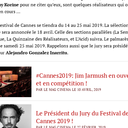
y Korine
pour ne citer qu’eux, sont quelques réalisateurs qui 
en cours …
estival de Cannes se tiendra du 14 au 25 mai 2019. La sélectio
le sera annoncée le 18 avril. Celle des sections parallèles (La S
que, La Quinzaine des Réalisateurs, et L’Acid) suivra. Le palmarè
le samedi 25 mai 2019. Rappelons aussi que le jury sera présidé
eur
Alejandro Gonzalez Inarritu
.
#Cannes2019: Jim Jarmush en ouv
et en compétition !
PAR LE MAG CINEMA LE 10 AVRIL, 2019
Le Président du Jury du Festival d
Cannes 2019 !
PAR LE MAG CINEMA LE 27 FÉVRIER, 2019