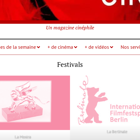
Un magazine cinéphile
ies de la semaine
+ de cinéma
+ de vidéos
Nos servi
Festivals
La Berlinale
La Mostra