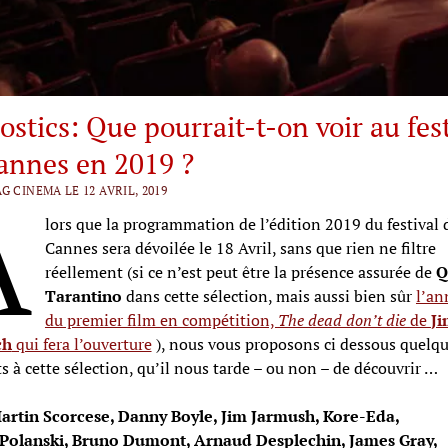
stics: Que pourrait-t-on voir au fest
annes en 2019 ?
A
G CINEMA LE 12 AVRIL, 2019
lors que la programmation de l’édition 2019 du festival 
Cannes sera dévoilée le 18 Avril, sans que rien ne filtre
réellement (si ce n’est peut être la présence assurée de
Q
Tarantino
dans cette sélection, mais aussi bien sûr
l’an
du premier film en compétition,
The dead don’t die
de
J
ch
qui fera l’ouverture
), nous vous proposons ci dessous quelqu
s à cette sélection, qu’il nous tarde – ou non – de découvrir …
rtin Scorcese, Danny Boyle, Jim Jarmush, Kore-Eda,
olanski, Bruno Dumont, Arnaud Desplechin, James Gray,