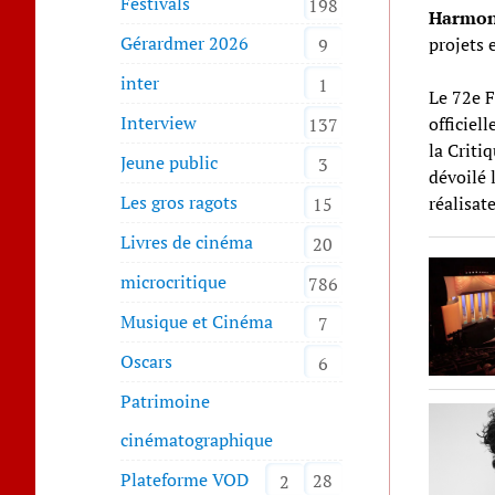
Festivals
198
Harmon
Gérardmer 2026
projets 
9
inter
1
Le 72e F
Interview
officiel
137
la Criti
Jeune public
3
dévoilé 
Les gros ragots
réalisat
15
Livres de cinéma
20
microcritique
786
Musique et Cinéma
7
Oscars
6
Patrimoine
cinématographique
Plateforme VOD
28
2