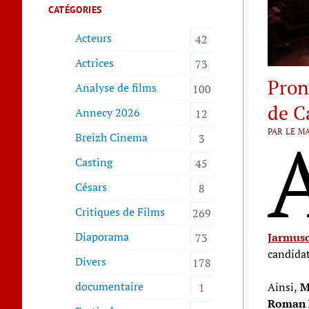
CATÉGORIES
Acteurs
42
Actrices
73
Prono
Analyse de films
100
de C
Annecy 2026
12
PAR LE MA
Breizh Cinema
3
Casting
45
Césars
8
Critiques de Films
269
Diaporama
Jarmus
73
candidat
Divers
178
documentaire
Ainsi,
Ma
1
Roman P