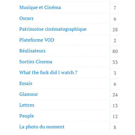
Musique et Cinéma
7
Oscars
6
Patrimoine cinématographique
28
Plateforme VOD
2
Réalisateurs
80
Sorties Cinema
33
What the fuck did I watch ?
3
Essais
6
Glamour
24
Lettres
13
People
12
La photo du moment
8