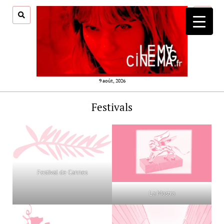
ouvrir
menu
9 août, 2026
Festivals
Festival de Cannes
La Mostra