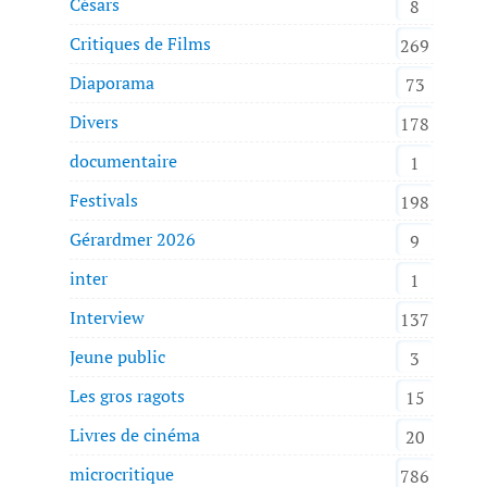
Césars
8
Critiques de Films
269
Diaporama
73
Divers
178
documentaire
1
Festivals
198
Gérardmer 2026
9
inter
1
Interview
137
Jeune public
3
Les gros ragots
15
Livres de cinéma
20
microcritique
786