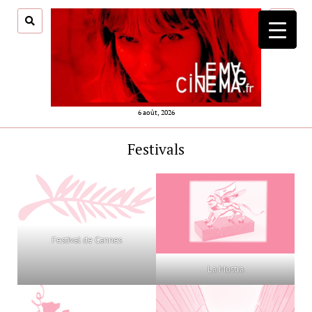
ouvrir
menu
6 août, 2026
Festivals
Festival de Cannes
La Mostra