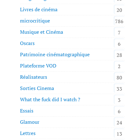
Livres de cinéma
20
microcritique
786
Musique et Cinéma
7
Oscars
6
Patrimoine cinématographique
28
Plateforme VOD
2
Réalisateurs
80
Sorties Cinema
33
What the fuck did I watch ?
3
Essais
6
Glamour
24
Lettres
13