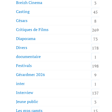
Breizh Cinema
3
Casting
45
Césars
8
Critiques de Films
269
Diaporama
73
Divers
178
documentaire
1
Festivals
198
Gérardmer 2026
9
inter
1
Interview
137
Jeune public
3
Les gros ragots
15