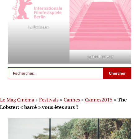
La Berlinale
Autres Festivals
Le Mag Cinéma
»
Festivals
»
Cannes
»
Cannes2015
»
The
Lobster: « barré » vous êtes surs ?