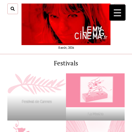
ouvrir
menu
8 août, 2026
Festivals
Festival de Cannes
La Mostra