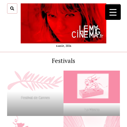
ouvrir
menu
6 août, 2026
Festivals
Festival de Cannes
La Mostra