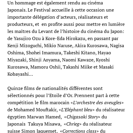
Un hommage est également rendu au cinéma
Japonais. Le Festival accueille à cette occasion une
importante délégation d’acteurs, réalisateurs et
producteurs, et en profite aussi pour mettre en lumière
les maîtres du Levant de l’histoire du cinéma du Japon:
de Yasujiro Ozu à Kore-Eda Hirokazu, en passant par
Kenji Mizoguchi, Mikio Naruse, Akira Kurosawa, Nagisa
Oshima, Shohei Imamura, Takeshi Kitano, Hayao
Miyazaki, Shinji Aoyama, Naomi Kawaze, Kyoshi
Kurosawa, Mamoru Oshii, Takashi Miike et Masaki
Kobayashi…
Quinze films de nationalités différentes sont
sélectionnés pour l’Etoile d’Or. Prennent part à cette
compétition le film marocain «
L’orchestre des aveugles
»
de Mohamed Mouftakir, «
L’Eléphant bleu
» du réalisateur
égyptien Marwan Hamed, «
Chigasaki Story
» du
Japonais Takuya Misawa, «
Chrieg
» du réalisateur
suisse Simon Jaquemet, «
Corrections class
» du