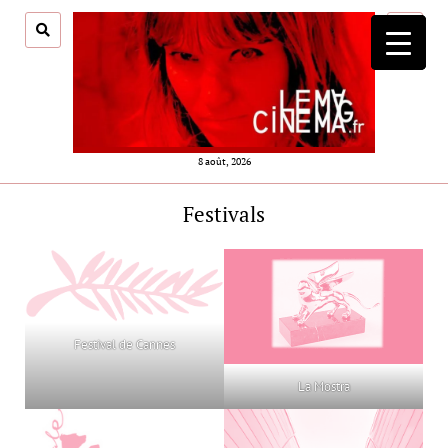
ouvrir
menu
8 août, 2026
Festivals
Festival de Cannes
La Mostra