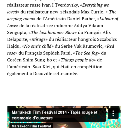
réalisateur russe Ivan I Tverdovsky, «
Everything we
loved
» du réalisateur new-zélandais Max Currie, «
The
keeping room
» de l’Américain Daniel Barber, «
Labour of
Love
» de la réalisatrice indienne Aditya Vikram
Sengupta, «
The last hammer Blow
» du Français Alix
Delaporte, «
Mirage
» du réalisateur hongrois Sczabolcs
Hajdu, «
No one’s child
» du Serbe Vuk Rsumovic, «
Red
rose
» du Français Sepideh Farsi, «
The Sea fog
» du
Coréen Shim Sung-bo et «
Things people do
» de
l’américain Saar Klei, qui était en compétition
également à Deauville cette année.