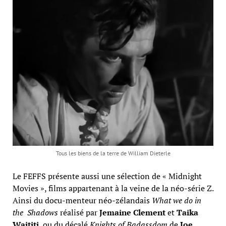
Tous les biens de la terre de William Dieterle
Le FEFFS présente aussi une sélection de « Midnight
Movies », films appartenant à la veine de la néo-série Z.
Ainsi du docu-menteur néo-zélandais
What we do in
the Shadows
réalisé par
Jemaine Clement
et
Taika
Waititi
, ou du décalé
Knights of Badassdom
de
Joe