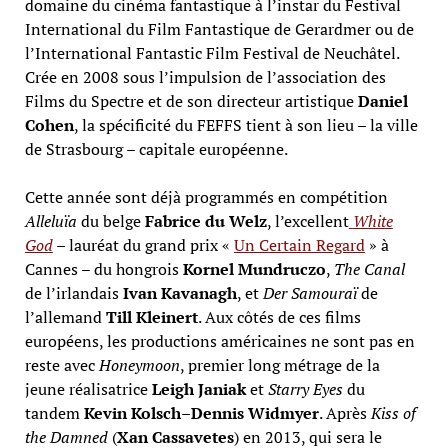
domaine du cinéma fantastique à l’instar du Festival
International du Film Fantastique de Gerardmer ou de
l’International Fantastic Film Festival de Neuchâtel.
Crée en 2008 sous l’impulsion de l’association des
Films du Spectre et de son directeur artistique
Daniel
Cohen
, la spécificité du FEFFS tient à son lieu – la ville
de Strasbourg – capitale européenne.
Cette année sont déjà programmés en compétition
Alleluïa
du belge
Fabrice du Welz
, l’excellent
White
God
– lauréat du grand prix «
Un Certain Regard
» à
Cannes – du hongrois
Kornel Mundruczo
,
The Canal
de l’irlandais
Ivan Kavanagh
, et
Der Samouraï
de
l’allemand
Till Kleinert
. Aux côtés de ces films
européens, les productions américaines ne sont pas en
reste avec
Honeymoon
, premier long métrage de la
jeune réalisatrice
Leigh Janiak
et
Starry Eyes
du
tandem
Kevin Kolsch
–
Dennis Widmyer
. Après
Kiss of
the Damned
(
Xan Cassavetes
) en 2013, qui sera le