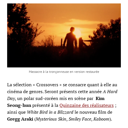
Massacre à la tronçonneuse en version restaurée
La sélection « Crossovers » se consacre quant à elle au
cinéma de genres. Seront présents cette année
A Hard
Day
, un polar sud-coréen mis en scène par
Kim
Seong-hun
présenté à la
Quinzaine des réalisateurs
;
ainsi que
White Bird in a Blizzard
le nouveau film de
Gregg Araki
(
Mysterious Skin
,
Smiley Face
,
Kaboom
).