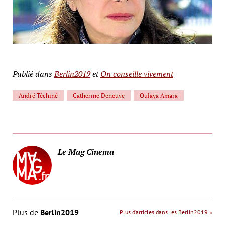
Publié dans
Berlin2019
et
On conseille vivement
André Téchiné
Catherine Deneuve
Oulaya Amara
Le Mag Cinema
Plus de
Berlin2019
Plus d’articles dans les Berlin2019 »