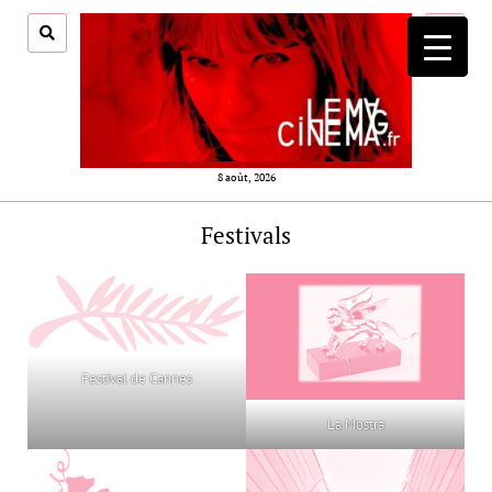
ouvrir
menu
8 août, 2026
Festivals
Festival de Cannes
La Mostra