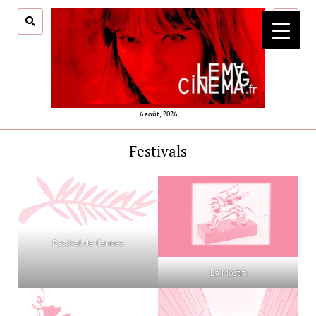
ouvrir
menu
6 août, 2026
Festivals
Festival de Cannes
La Mostra