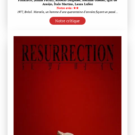
Francisco, Jamila Facury, Robério Diógenes, Hermila Guedes, Igor de
Araújo, Ítalo Martins, Laura Lufési
Notre avis: ★★
1977, Brésil. Marcelo, un homme d’une quarantaine d’années fuyant un passé…
Notre critique