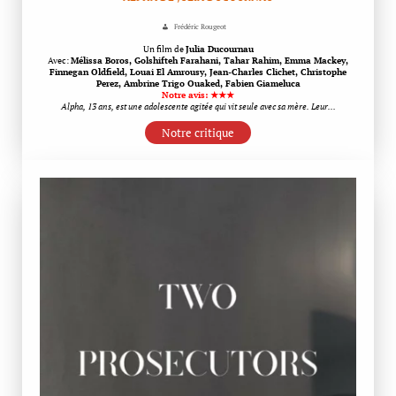
Frédéric Rougeot
Un film de
Julia Ducournau
Avec:
Mélissa Boros, Golshifteh Farahani, Tahar Rahim, Emma Mackey,
Finnegan Oldfield, Louai El Amrousy, Jean-Charles Clichet, Christophe
Perez, Ambrine Trigo Ouaked, Fabien Giameluca
Notre avis: ★★★
Alpha, 13 ans, est une adolescente agitée qui vit seule avec sa mère. Leur…
Notre critique