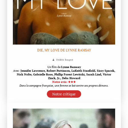
DIE, MY LOVE DE LYNNE RAMSAY
Frédéric Rougeot
Un film de
Lynne Ramsay
Avec:
Jennifer Lawrence, Robert Pattinson, LaKeith Stanfield, Sissy Spacek,
Nick Nolte, Gabrielle Rose, Phillip Forest Lewitski, Sarah Lind, Victor
Zinck, Jr., Debs Howard
Notre avis: ★★★
Dans la campagne française, une femme se bat contre ses propres démons.
Notre critique