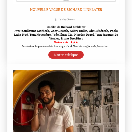
NOUVELLE VAGUE DE RICHARD LINKLATER
Le Mag Cinema
Un film de
Richard Linklater
Avec:
Guillaume Marbeck, Zoey Deutch, Aubry Dullin, Alix Bénézech, Paolo
Luka Noé, Tom Novembre, Jade Phan-Gia, Nicolas Dozol, Jean-Jacques Le
Vessier, Bruno Dreyfürst
Notre avis: ★★★
Le récit de la genèse et du tournage d’« À Bout de souffle » de Jean-Luc…
Notre critique