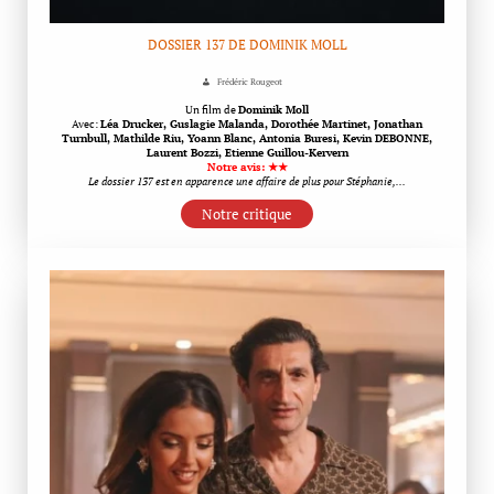
DOSSIER 137 DE DOMINIK MOLL
Frédéric Rougeot
Un film de
Dominik Moll
Avec:
Léa Drucker, Guslagie Malanda, Dorothée Martinet, Jonathan
Turnbull, Mathilde Riu, Yoann Blanc, Antonia Buresi, Kevin DEBONNE,
Laurent Bozzi, Etienne Guillou-Kervern
Notre avis: ★★
Le dossier 137 est en apparence une affaire de plus pour Stéphanie,…
Notre critique