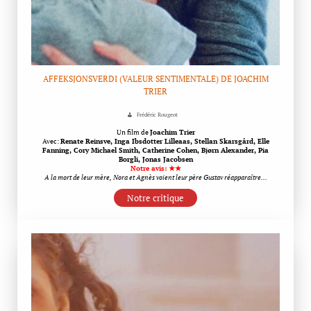
AFFEKSJONSVERDI (VALEUR SENTIMENTALE) DE JOACHIM
TRIER
Frédéric Rougeot
Un film de
Joachim Trier
Avec:
Renate Reinsve, Inga Ibsdotter Lilleaas, Stellan Skarsgård, Elle
Fanning, Cory Michael Smith, Catherine Cohen, Bjørn Alexander, Pia
Borgli, Jonas Jacobsen
Notre avis: ★★
A la mort de leur mère, Nora et Agnès voient leur père Gustav réapparaître…
Notre critique