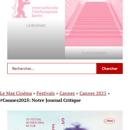
La Berlinale
Autres Festivals
Le Mag Cinéma
»
Festivals
»
Cannes
»
Cannes 2025
»
#Cannes2025: Notre Journal Critique