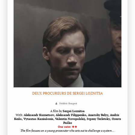
DEUX PROCUREURS DE SERGEI LOZNITSA
Frédéric Rougeot
A film by
Sergei Loznitsa
With:
Aleksandr Kuznetsov, Aleksandr Filippenko, Anatoliy Belyy, Andris
Keišs, Vytautas Kaniušonis, Valentin Novopolskij, Ivgeny Terletsky, Orests
Paško
Our rate: ★★
The film focuses on a young prosecutor who sets out to challenge a system…