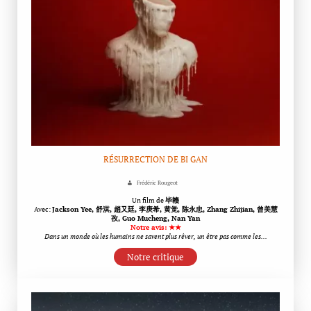
RÉSURRECTION DE BI GAN
Frédéric Rougeot
Un film de
毕赣
Avec:
Jackson Yee, 舒淇, 趙又廷, 李庚希, 黄觉, 陈永忠, Zhang Zhijian, 曾美慧
孜, Guo Mucheng, Nan Yan
Notre avis: ★★
Dans un monde où les humains ne savent plus rêver, un être pas comme les…
Notre critique