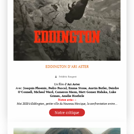
EDDINGTON D’ARI ASTER
Frédéric Rougeot
Un film d’
Ari Aster
Avec:
Joaquin Phoenix, Pedro Pascal, Emma Stone, Austin Butler, Deirdre
O’Connell, Micheal Ward, Cameron Mann, Matt Gomez Hidaka, Luke
Grimes, Amélie Hoeferle
Notre avis: –
Mai 2020 à Eddington, petite ville du Nouveau Mexique, la confrontation entre…
Notre critique