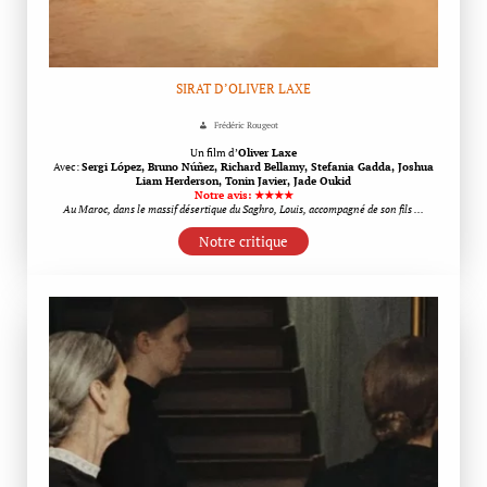
SIRAT D’OLIVER LAXE
Frédéric Rougeot
Un film d’
Oliver Laxe
Avec:
Sergi López, Bruno Núñez, Richard Bellamy, Stefania Gadda, Joshua
Liam Herderson, Tonin Javier, Jade Oukid
Notre avis: ★★★★
Au Maroc, dans le massif désertique du Saghro, Louis, accompagné de son fils …
Notre critique