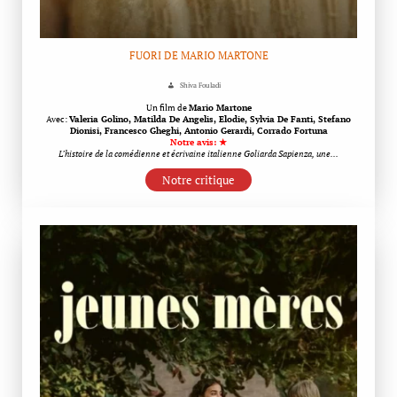
FUORI DE MARIO MARTONE
Shiva Fouladi
Un film de
Mario Martone
Avec:
Valeria Golino, Matilda De Angelis, Elodie, Sylvia De Fanti, Stefano
Dionisi, Francesco Gheghi, Antonio Gerardi, Corrado Fortuna
Notre avis: ★
L’histoire de la comédienne et écrivaine italienne Goliarda Sapienza, une…
Notre critique