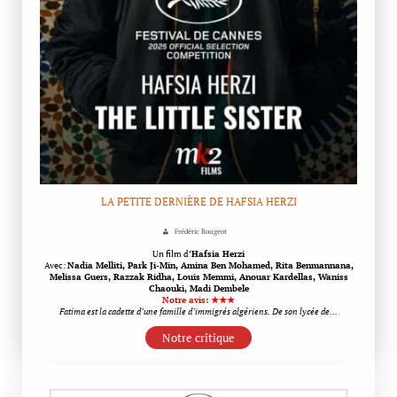
LA PETITE DERNIÈRE DE HAFSIA HERZI
Frédéric Rougeot
Un film d’
Hafsia Herzi
Avec:
Nadia Melliti, Park Ji-Min, Amina Ben Mohamed, Rita Benmannana,
Melissa Guers, Razzak Ridha, Louis Memmi, Anouar Kardellas, Waniss
Chaouki, Madi Dembele
Notre avis: ★★★
Fatima est la cadette d’une famille d’immigrés algériens. De son lycée de…
Notre critique