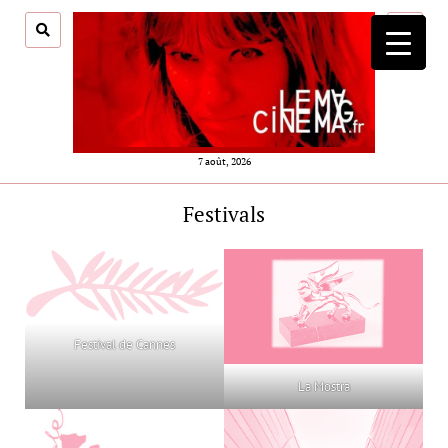
ouvrir
menu
7 août, 2026
Festivals
Festival de Cannes
La Mostra