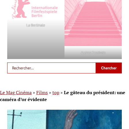
La Berlinale
Autres Festivals
Le Mag Cinéma
»
Films
»
top
»
Le gâteau du président: une
caméra d’or évidente