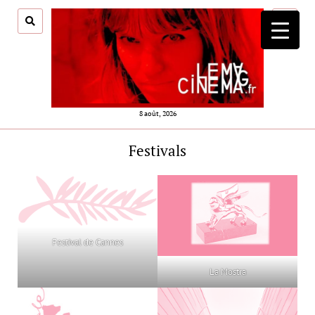
ouvrir
menu
8 août, 2026
Festivals
Festival de Cannes
La Mostra