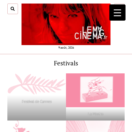
ouvrir
menu
9 août, 2026
Festivals
Festival de Cannes
La Mostra