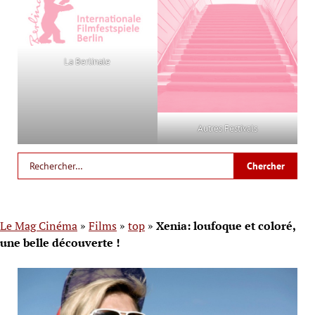
La Berlinale
Autres Festivals
Le Mag Cinéma
»
Films
»
top
»
Xenia: loufoque et coloré,
une belle découverte !