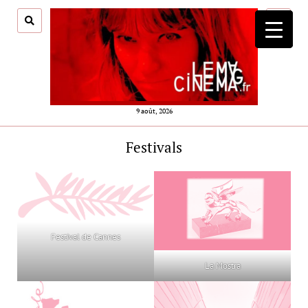
ouvrir
menu
9 août, 2026
Festivals
Festival de Cannes
La Mostra