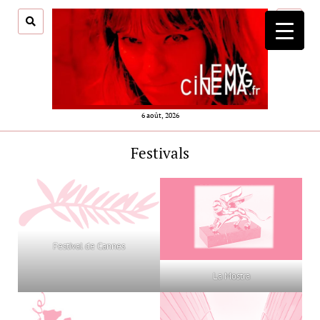
ouvrir
menu
6 août, 2026
Festivals
Festival de Cannes
La Mostra