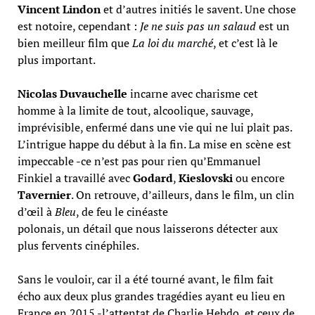
Vincent Lindon
et d’autres initiés le savent. Une chose
est notoire, cependant :
Je ne suis pas un salaud
est un
bien meilleur film que
La loi du marché
, et c’est là le
plus important.
Nicolas Duvauchelle
incarne avec charisme cet
homme à la limite de tout, alcoolique, sauvage,
imprévisible, enfermé dans une vie qui ne lui plaît pas.
L’intrigue happe du début à la fin. La mise en scène est
impeccable -ce n’est pas pour rien qu’Emmanuel
Finkiel a travaillé avec
Godard
,
Kieslovski
ou encore
Tavernier
. On retrouve, d’ailleurs, dans le film, un clin
d’œil à
Bleu
, de feu le cinéaste
polonais, un détail que nous laisserons détecter aux
plus fervents cinéphiles.
Sans le vouloir, car il a été tourné avant, le film fait
écho aux deux plus grandes tragédies ayant eu lieu en
France en 2015 -l’attentat de Charlie Hebdo, et ceux de