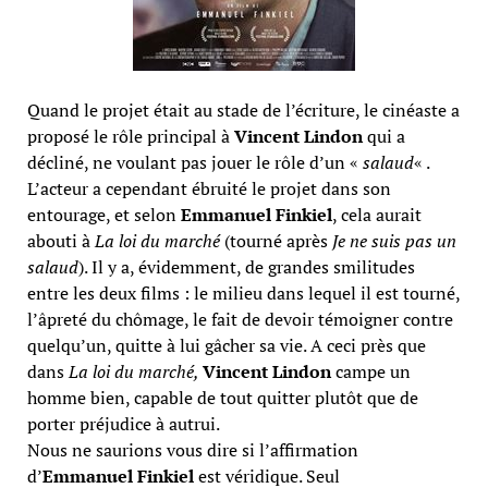
Quand le projet était au stade de l’écriture, le cinéaste a
proposé le rôle principal à
Vincent Lindon
qui a
décliné, ne voulant pas jouer le rôle d’un «
salaud
« .
L’acteur a cependant ébruité le projet dans son
entourage, et selon
Emmanuel Finkiel
, cela aurait
abouti à
La loi du marché
(tourné après
Je ne suis pas un
salaud
). Il y a, évidemment, de grandes smilitudes
entre les deux films : le milieu dans lequel il est tourné,
l’âpreté du chômage, le fait de devoir témoigner contre
quelqu’un, quitte à lui gâcher sa vie. A ceci près que
dans
La loi du marché,
Vincent Lindon
campe un
homme bien, capable de tout quitter plutôt que de
porter préjudice à autrui.
Nous ne saurions vous dire si l’affirmation
d’
Emmanuel Finkiel
est véridique. Seul