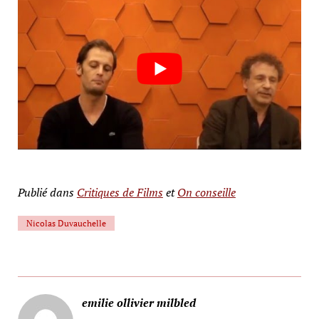
Publié dans
Critiques de Films
et
On conseille
Nicolas Duvauchelle
emilie ollivier milbled