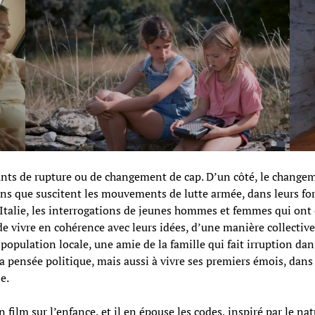
tants de rupture ou de changement de cap. D’un côté, le changem
ions que suscitent les mouvements de lutte armée, dans leurs for
 Italie, les interrogations de jeunes hommes et femmes qui ont 
 vivre en cohérence avec leurs idées, d’une manière collective. 
opulation locale, une amie de la famille qui fait irruption dans 
pensée politique, mais aussi à vivre ses premiers émois, dans u
e.
 film sur l’enfance, et il en épouse les codes, inspiré par le n