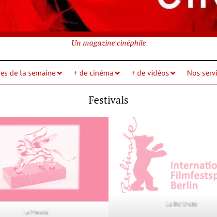
Un magazine cinéphile
ies de la semaine
+ de cinéma
+ de vidéos
Nos servi
Festivals
La Berlinale
La Mostra