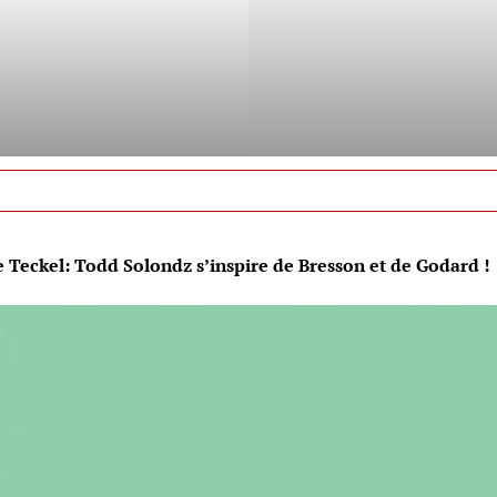
e Teckel: Todd Solondz s’inspire de Bresson et de Godard !