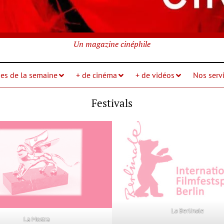
Un magazine cinéphile
ies de la semaine
+ de cinéma
+ de vidéos
Nos servi
Festivals
La Berlinale
La Mostra