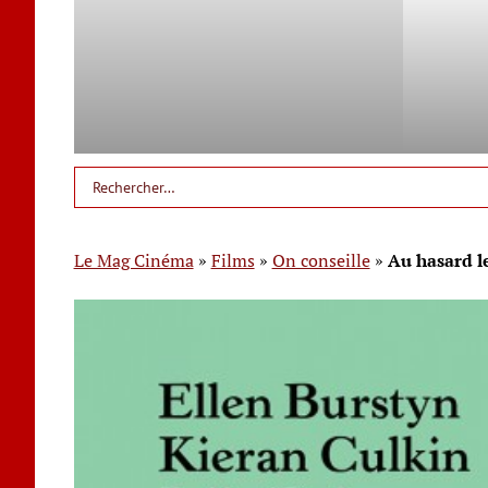
Le Mag Cinéma
»
Films
»
On conseille
»
Au hasard l