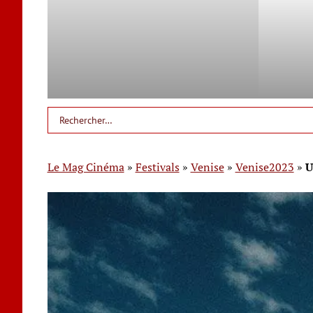
Le Mag Cinéma
»
Festivals
»
Venise
»
Venise2023
»
U