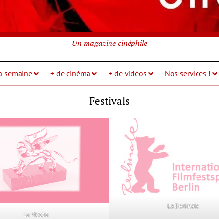
Un magazine cinéphile
la semaine
+ de cinéma
+ de vidéos
Nos services !
Festivals
La Berlinale
La Mostra