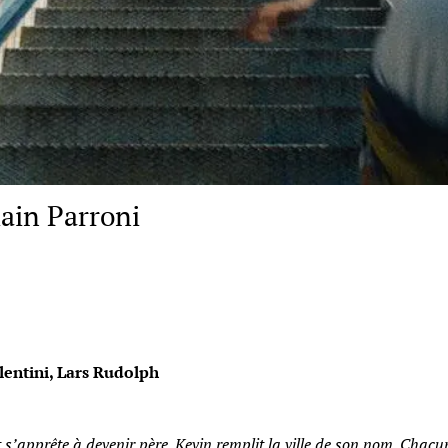
ain Parroni
lentini, Lars Rudolph
t s’apprête à devenir père. Kevin remplit la ville de son nom. Cha