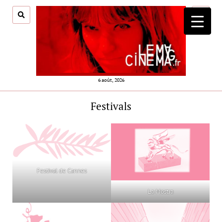
ouvrir
menu
6 août, 2026
Festivals
Festival de Cannes
La Mostra