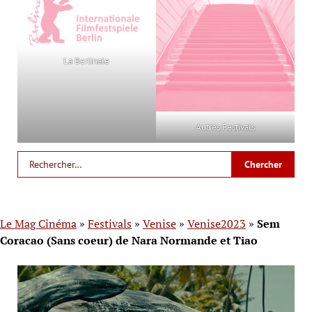
La Berlinale
Autres Festivals
Le Mag Cinéma
»
Festivals
»
Venise
»
Venise2023
»
Sem
Coracao (Sans coeur) de Nara Normande et Tiao