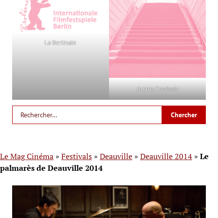
La Berlinale
Autres Festivals
Le Mag Cinéma
»
Festivals
»
Deauville
»
Deauville 2014
»
Le
palmarès de Deauville 2014