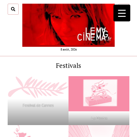
ouvrir
menu
8 août, 2026
Festivals
Festival de Cannes
La Mostra