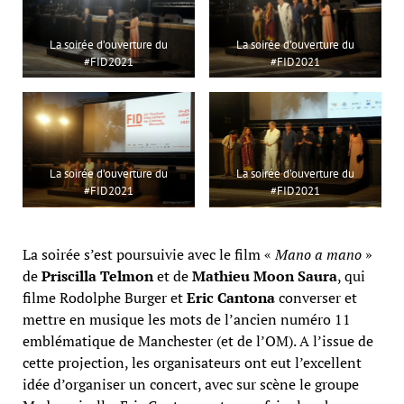
La soirée d’ouverture du
La soirée d’ouverture du
#FID2021
#FID2021
La soirée d’ouverture du
La soirée d’ouverture du
#FID2021
#FID2021
La soirée s’est poursuivie avec le film «
Mano a mano
»
de
Priscilla Telmon
et de
Mathieu Moon Saura
, qui
filme Rodolphe Burger et
Eric Cantona
converser et
mettre en musique les mots de l’ancien numéro 11
emblématique de Manchester (et de l’OM). A l’issue de
cette projection, les organisateurs ont eut l’excellent
idée d’organiser un concert, avec sur scène le groupe