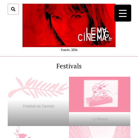
ouvrir
menu
8 août, 2026
Festivals
Festival de Cannes
La Mostra