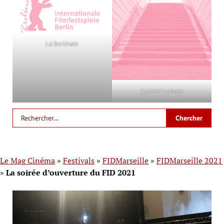
La Berlinale
Autres Festivals
Le Mag Cinéma
»
Festivals
»
FIDMarseille
»
FIDMarseille 2021
»
La soirée d’ouverture du FID 2021