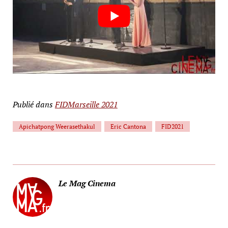
Publié dans
FIDMarseille 2021
Apichatpong Weerasethakul
Eric Cantona
FID2021
Le Mag Cinema