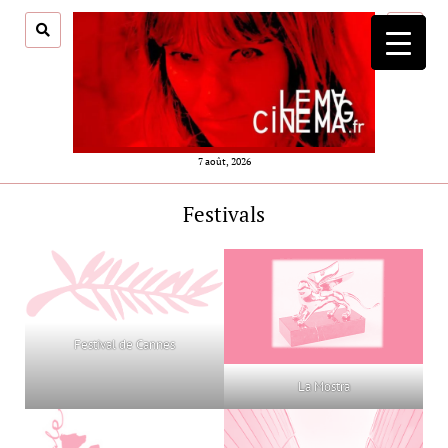
ouvrir
menu
7 août, 2026
Festivals
Festival de Cannes
La Mostra