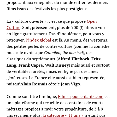
proposant aux cinéphiles du monde entier les derniers
films issus des festivals les plus prestigieux.
La « culture ouverte », c’est ce que propose
Open
Culture
. Soit, précisément, plus de 700 (!) films à voir
en ligne gratuitement. Pas d’inquiétude, pour vous y
retrouver,
l’index global
est là. Au menu, des westerns,
des petites perles de contre-culture (comme la comédie
musicale ovniesque
Cannibal, the musical
), des
classiques du septième art (
Alfred Hitchock
,
Fritz
Lang,
Frank Capra
,
Walt Disney
) mais aussi et surtout
de véritables raretés, mises en ligne par des âmes
généreuses. La France elle aussi est bien représentée,
puisqu’
Alain Resnais
côtoie
Jean Vigo
.
Comme son titre l’indique,
Films-pour-enfants.com
est
une plateforme qui recueille des centaines de courts-
métrages propices à ravir votre progéniture, de 3 à 9
ans (et même plus,
la catégorie « 11 ans »
n’étant pas