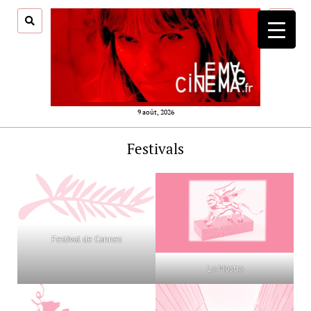
ouvrir
menu
9 août, 2026
Festivals
Festival de Cannes
La Mostra