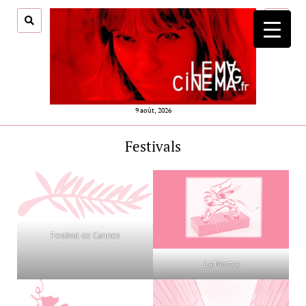
ouvrir
menu
9 août, 2026
Festivals
Festival de Cannes
La Mostra