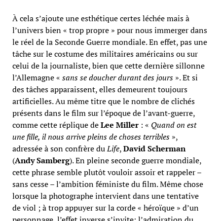
À cela s’ajoute une esthétique certes léchée mais à
l’univers bien « trop propre » pour nous immerger dans
le réel de la Seconde Guerre mondiale. En effet, pas une
tâche sur le costume des militaires américains ou sur
celui de
la journaliste, bien que cette dernière sillonne
l’Allemagne «
sans se doucher durant des jours
». Et si
des tâches apparaissent, elles demeurent toujours
artificielles. Au même titre que le nombre de clichés
présents dans le film sur l’époque de l’avant-guerre,
comme cette réplique de
Lee Miller
: «
Quand on est
une fille, il nous arrive pleins de choses terribles
»,
adressée à son confrère du
Life
,
David Scherman
(
Andy Samberg
). En pleine seconde guerre mondiale,
cette phrase semble plutôt vouloir assoir et rappeler –
sans cesse – l’ambition féministe du film. Même chose
lorsque la photographe intervient dans une tentative
de viol ; à trop appuyer sur la corde « héroïque » d’un
personnage, l’effet inverse s’invite: l’admiration du