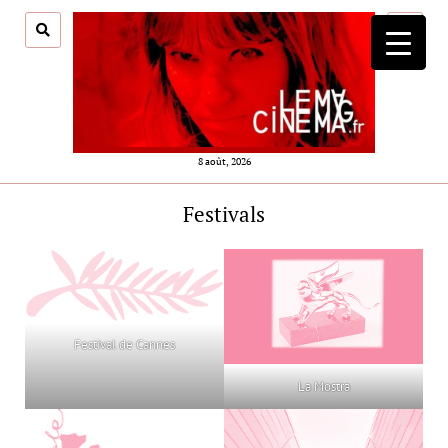
ouvrir
menu
8 août, 2026
Festivals
Festival de Cannes
La Mostra