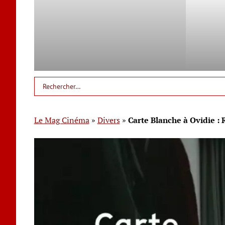
Le Mag Cinéma
»
Divers
»
Carte Blanche à Ovidie :