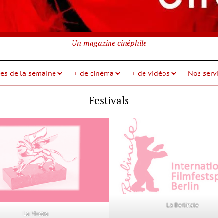
Un magazine cinéphile
ies de la semaine
+ de cinéma
+ de vidéos
Nos servi
Festivals
La Berlinale
La Mostra