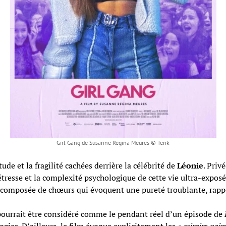
Girl Gang de Susanne Regina Meures © Tenk
e et la fragilité cachées derrière la célébrité de
Léonie
. Priv
tresse et la complexité psychologique de cette vie ultra-exposée
omposée de chœurs qui évoquent une pureté troublante, rappela
pourrait être considéré comme le pendant réel d’un épisode de
gies. D’ailleurs, le film évoque explicitement les «
miroirs noir