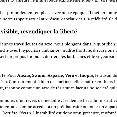
 et profondément en phase avec notre époque. Il met en lumièr
 notre rapport actuel aux réseaux sociaux et à la célébrité. Ce
visible, revendiquer la liberté
ciennes travailleuses du sexe, nous plongent dans le quotidien
anche avec l’hypocrisie ambiante : nudité frontale, discussions
sert un propos limpide : derrière les fantasmes et le voyeurisme 
erté. Pour
Alexia
,
Swann
,
Aspasie
,
Vera
et
Inopia
, le travail 
sir. Contrairement à bien des métiers, elles maîtrisent leurs hora
, résonne comme un acte de résistance face à une société qui v
oins d’un revers de médaille : les démarches administratives, 
amentaux comme accéder à un prêt bancaire ou louer un appart
errière l’écran, l’instabilité est donc omniprésente, renforcée 