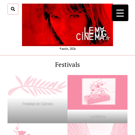
ouvrir
menu
9 août, 2026
Festivals
Festival de Cannes
La Mostra