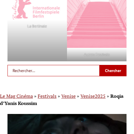
La Berlinale
Autres Festivals
Le Mag Cinéma
»
Festivals
»
Venise
»
Venise2025
»
Roqia
d’Yanis Koussim