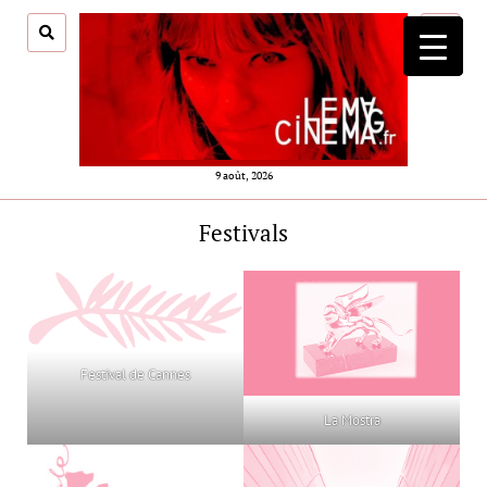
ouvrir
menu
9 août, 2026
Festivals
Festival de Cannes
La Mostra