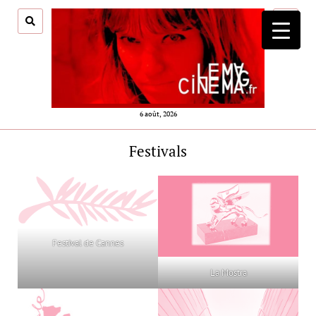
ouvrir
menu
6 août, 2026
Festivals
Festival de Cannes
La Mostra