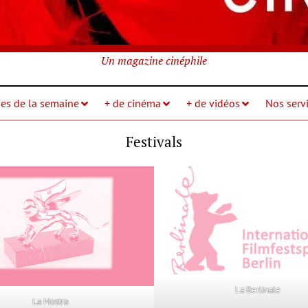
Un magazine cinéphile
ies de la semaine
+ de cinéma
+ de vidéos
Nos servi
Festivals
La Berlinale
La Mostra