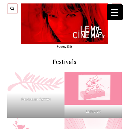
ouvrir
menu
9 août, 2026
Festivals
Festival de Cannes
La Mostra