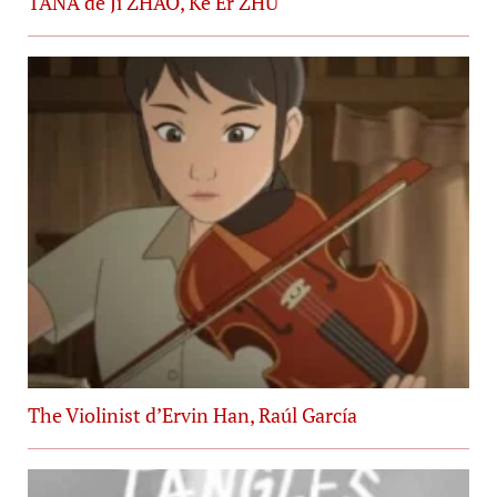
TANA de Ji ZHAO, Ke Er ZHU
The Violinist d’Ervin Han, Raúl García