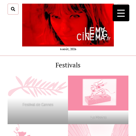
ouvrir
menu
6 août, 2026
Festivals
Festival de Cannes
La Mostra