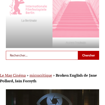
La Berlinale
Autres Festivals
Le Mag Cinéma
»
microcritique
»
Broken English de Jane
Pollard, Iain Forsyth