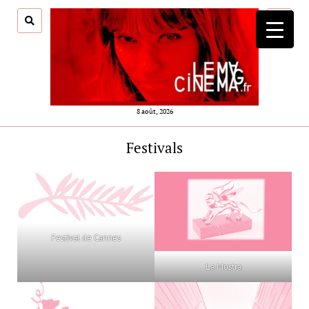
ouvrir
menu
8 août, 2026
Festivals
Festival de Cannes
La Mostra