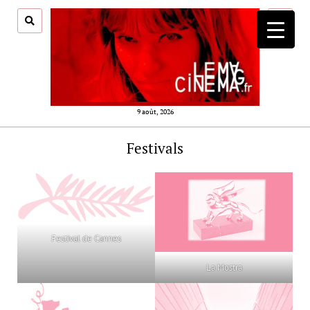
ouvrir
menu
9 août, 2026
Festivals
Festival de Cannes
La Mostra