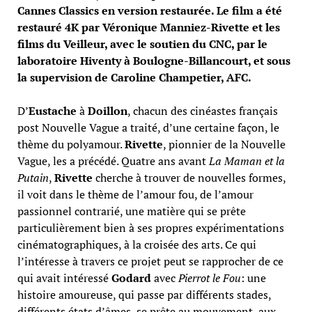
Cannes Classics en version restaurée. Le film a été
restauré 4K par Véronique Manniez-Rivette et les
films du Veilleur, avec le soutien du CNC, par le
laboratoire Hiventy à Boulogne-Billancourt, et sous
la supervision de Caroline Champetier, AFC.
D’
Eustache
à
Doillon
, chacun des cinéastes français
post Nouvelle Vague a traité, d’une certaine façon, le
thème du polyamour.
Rivette
, pionnier de la Nouvelle
Vague, les a précédé. Quatre ans avant
La Maman et la
Putain
,
Rivette
cherche à trouver de nouvelles formes,
il voit dans le thème de l’amour fou, de l’amour
passionnel contrarié, une matière qui se prête
particulièrement bien à ses propres expérimentations
cinématographiques, à la croisée des arts. Ce qui
l’intéresse à travers ce projet peut se rapprocher de ce
qui avait intéressé
Godard
avec
Pierrot le Fou
: une
histoire amoureuse, qui passe par différents stades,
différents états d’âmes, se prête au mouvement, aux