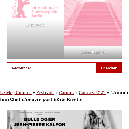
La Berlinale
Autres Festivals
Le Mag Cinéma
»
Festivals
»
Cannes
»
Cannes 2023
»
L’Amour
fou: Chef-d’oeuvre post-68 de Rivette