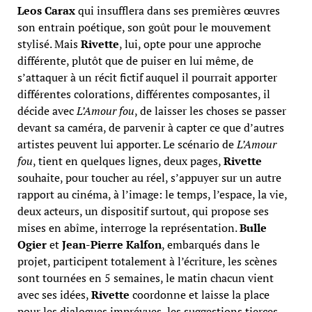
Leos Carax
qui insufflera dans ses premières œuvres
son entrain poétique, son goût pour le mouvement
stylisé. Mais
Rivette
, lui, opte pour une approche
différente, plutôt que de puiser en lui même, de
s’attaquer à un récit fictif auquel il pourrait apporter
différentes colorations, différentes composantes, il
décide avec
L’Amour fou
, de laisser les choses se passer
devant sa caméra, de parvenir à capter ce que d’autres
artistes peuvent lui apporter. Le scénario de
L’Amour
fou
, tient en quelques lignes, deux pages,
Rivette
souhaite, pour toucher au réel, s’appuyer sur un autre
rapport au cinéma, à l’image: le temps, l’espace, la vie,
deux acteurs, un dispositif surtout, qui propose ses
mises en abîme, interroge la représentation.
Bulle
Ogier
et
Jean-Pierre Kalfon
, embarqués dans le
projet, participent totalement à l’écriture, les scènes
sont tournées en 5 semaines, le matin chacun vient
avec ses idées,
Rivette
coordonne et laisse la place
pour les dialogues imprévues, les suggestions tierces,