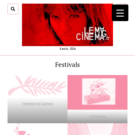
ouvrir
menu
8 août, 2026
Festivals
Festival de Cannes
La Mostra