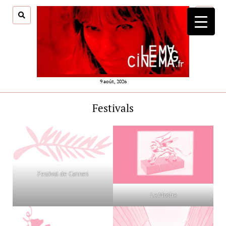
ouvrir
menu
9 août, 2026
Festivals
Festival de Cannes
La Mostra