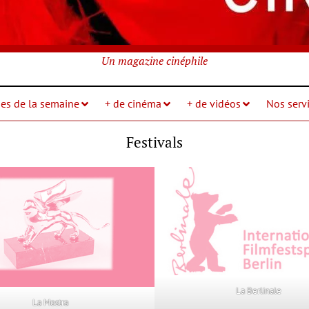
Un magazine cinéphile
ies de la semaine
+ de cinéma
+ de vidéos
Nos servi
Festivals
La Berlinale
La Mostra