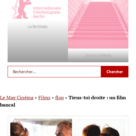
La Berlinale
Autres Festivals
Le Mag Cinéma
»
Films
»
flop
»
Tiens-toi droite : un film
bancal