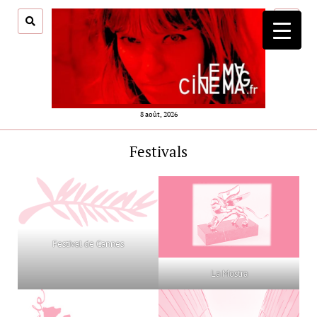
ouvrir
menu
8 août, 2026
Festivals
Festival de Cannes
La Mostra