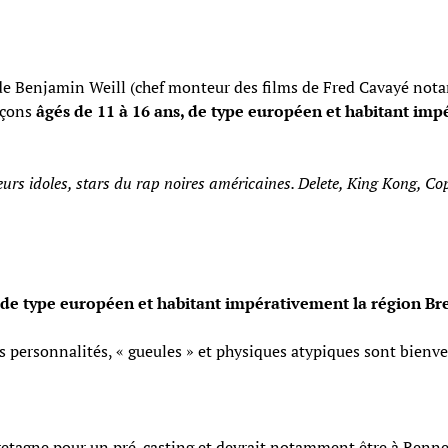
de Benjamin Weill (chef monteur des films de Fred Cavayé not
rçons
âgés de 11 à 16 ans, de type européen et habitant imp
leurs idoles, stars du rap noires américaines. Delete, King Kong, C
, de type européen et habitant impérativement la région Br
es personnalités, « gueules » et physiques atypiques sont bien
retagne pour un pré-casting et devrait notamment être à Rennes e