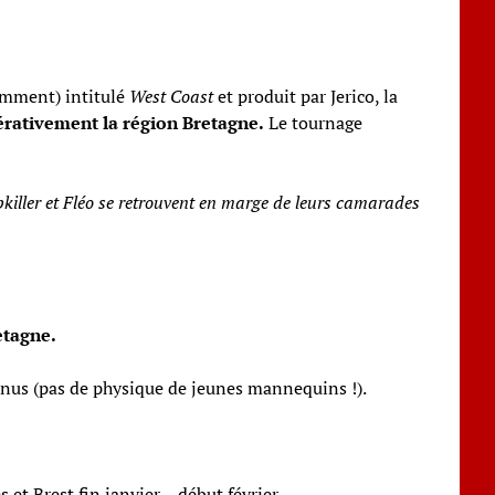
amment) intitulé
West Coast
et produit par Jerico, la
érativement la région Bretagne.
Le tournage
opkiller et Fléo se retrouvent en marge de leurs camarades
etagne.
venus (pas de physique de jeunes mannequins !).
t Brest fin janvier – début février.