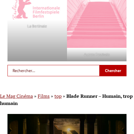
La Berlinale
Autres Festivals
Le Mag Cinéma
»
Films
»
top
»
Blade Runner – Humain, trop
humain