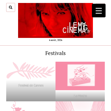
ouvrir
menu
6 août, 2026
Festivals
Festival de Cannes
La Mostra