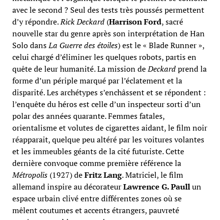
avec le second ? Seul des tests très poussés permettent
d’y répondre.
Rick Deckard
(
Harrison Ford
, sacré
nouvelle star du genre après son interprétation de Han
Solo dans
La Guerre des étoiles
) est le « Blade Runner »,
celui chargé d’éliminer les quelques robots, partis en
quête de leur humanité. La mission de
Deckard
prend la
forme d’un périple marqué par l’éclatement et la
disparité. Les archétypes s’enchâssent et se répondent :
l’enquête du héros est celle d’un inspecteur sorti d’un
polar des années quarante. Femmes fatales,
orientalisme et volutes de cigarettes aidant, le film noir
réapparait, quelque peu altéré par les voitures volantes
et les immeubles géants de la cité futuriste. Cette
dernière convoque comme première référence la
Métropolis
(1927) de
Fritz Lang
. Matriciel, le film
allemand inspire au décorateur
Lawrence G. Paull
un
espace urbain clivé entre différentes zones où se
mêlent coutumes et accents étrangers, pauvreté