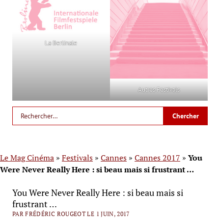
La Berlinale
Autres Festivals
Le Mag Cinéma
»
Festivals
»
Cannes
»
Cannes 2017
»
You
Were Never Really Here : si beau mais si frustrant …
You Were Never Really Here : si beau mais si
frustrant …
PAR FRÉDÉRIC ROUGEOT LE 1 JUIN, 2017