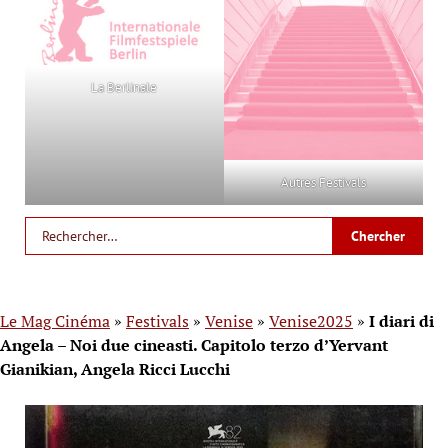
La Berlinale
Autres Festivals
Le Mag Cinéma
»
Festivals
»
Venise
»
Venise2025
»
I diari di
Angela – Noi due cineasti. Capitolo terzo d’Yervant
Gianikian, Angela Ricci Lucchi