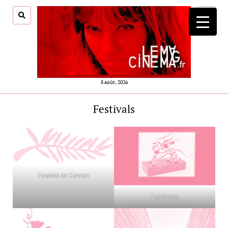
ouvrir
menu
8 août, 2026
Festivals
Festival de Cannes
La Mostra