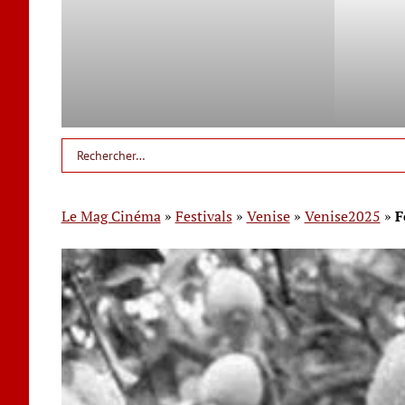
Le Mag Cinéma
»
Festivals
»
Venise
»
Venise2025
»
F