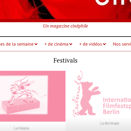
Un magazine cinéphile
ies de la semaine
+ de cinéma
+ de vidéos
Nos servi
Festivals
La Berlinale
La Mostra