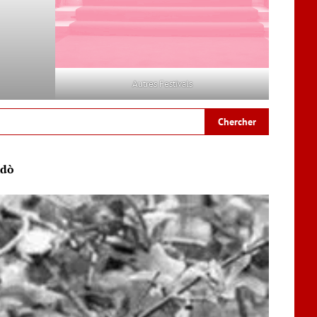
Autres Festivals
ndò