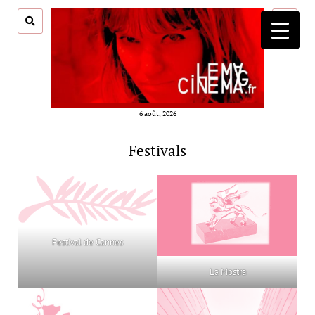
ouvrir
menu
6 août, 2026
Festivals
Festival de Cannes
La Mostra