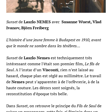
Sunset
de
Laszlo NEMES
avec
Susanne Wuest, Vlad
Ivanov, Björn Freiberg
L’histoire d’une jeune femme à Budapest en 1910, avant
que le monde ne sombre dans les ténèbres…
Sunset
de
Laszlo Nemes
est techniquement très
intéressant comme l’était son premier film,
Le fils de
Saul
. A l’instar d’un
Visconti
, rien n’est laissé au
hasard, chaque plan est réglé au millimètre. Le travail
de
Nemes
peut s’apparenter à de l’orfèvrerie, à de la
haute couture. Les décors sont soignés, la
reconstitution d’époque très belle.
Dans
Sunset
, on retrouve le principe du
Fils de Saul
de
suivre un personnage, cette fois-ci féminin dans un