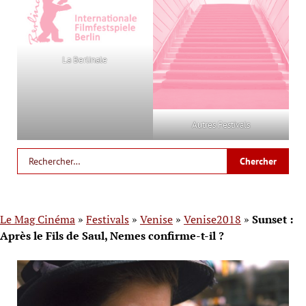
La Berlinale
Autres Festivals
Le Mag Cinéma
»
Festivals
»
Venise
»
Venise2018
»
Sunset :
Après le Fils de Saul, Nemes confirme-t-il ?