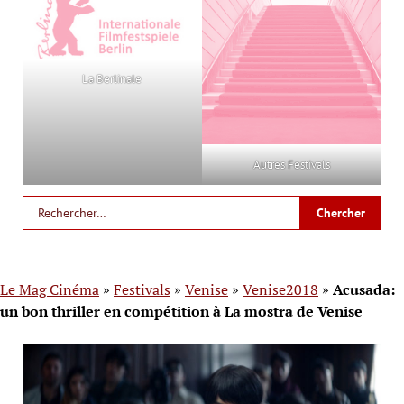
La Berlinale
Autres Festivals
Le Mag Cinéma
»
Festivals
»
Venise
»
Venise2018
»
Acusada:
un bon thriller en compétition à La mostra de Venise