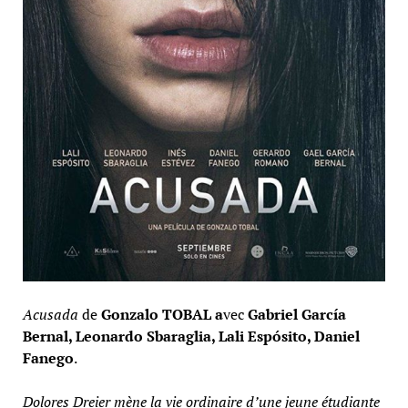
Acusada
de
Gonzalo TOBAL a
vec
Gabriel
García
Bernal, Leonardo Sbaraglia, Lali Espósito, Daniel
Fanego
.
Dolores Dreier mène la vie ordinaire d’une jeune étudiante